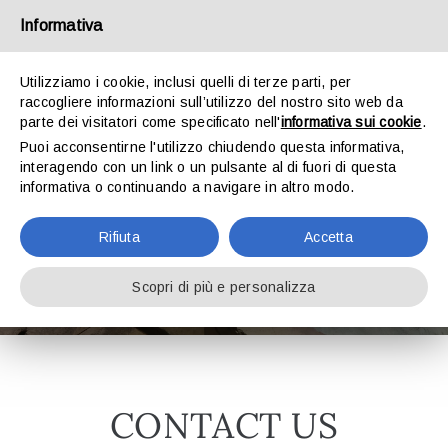
Skip
Informativa
to
Toggl
content
Utilizziamo i cookie, inclusi quelli di terze parti, per
Navig
raccogliere informazioni sull’utilizzo del nostro sito web da
ABOUT US
parte dei visitatori come specificato nell'
informativa sui cookie
.
Puoi acconsentirne l'utilizzo chiudendo questa informativa,
interagendo con un link o un pulsante al di fuori di questa
SUITES
informativa o continuando a navigare in altro modo.
Contact us
Rifiuta
Accetta
EVENT SPACES
Scopri di più e personalizza
TURISM
CONTACT US
CONTACT US
BOOK NOW