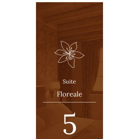
Suite
Floreale
5