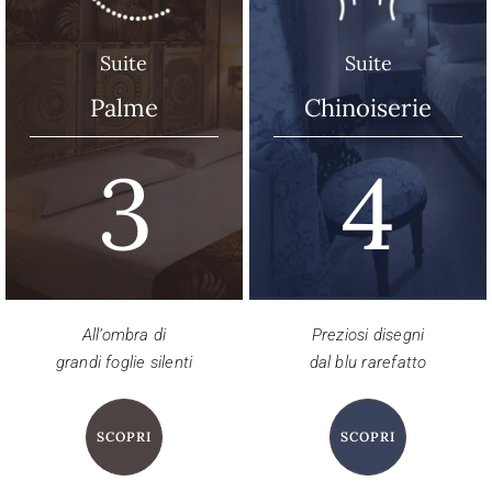
Suite
Suite
Palme
Chinoiserie
3
4
All’ombra di
Preziosi disegni
grandi foglie silenti
dal blu rarefatto
SCOPRI
SCOPRI