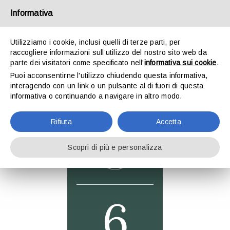
Salta
Informativa
al
Toggl
contenuto
Utilizziamo i cookie, inclusi quelli di terze parti, per
Navig
raccogliere informazioni sull’utilizzo del nostro sito web da
CHI SIAMO
parte dei visitatori come specificato nell'
informativa sui cookie
.
Puoi acconsentirne l'utilizzo chiudendo questa informativa,
interagendo con un link o un pulsante al di fuori di questa
SUITES
informativa o continuando a navigare in altro modo.
Rifiuta
Accetta
ATELIER EVENTI
Scopri di più e personalizza
TURISMO
CONTATTI
6
PRENOTA ORA