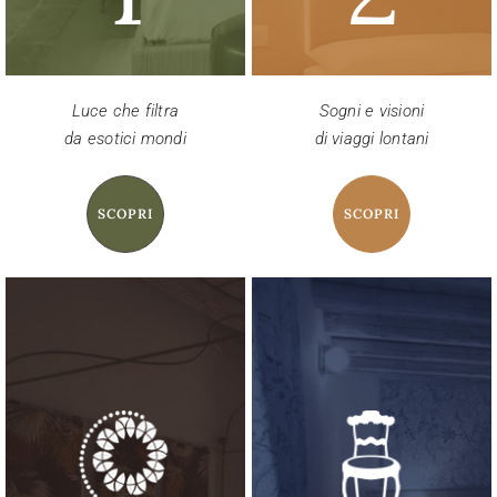
Luce che filtra
Sogni e visioni
da esotici mondi
di viaggi lontani
SCOPRI
SCOPRI