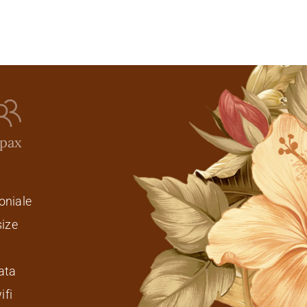
 pax
oniale
size
ata
ifi