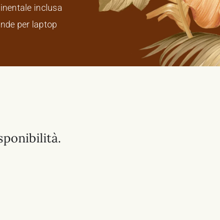
inentale inclusa
nde per laptop
ponibilità.