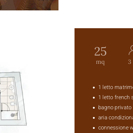
25
mq
3
1 letto matrim
1 letto french 
bagno privato
aria condizion
connessione w