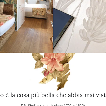
o è la cosa più bella che abbia mai vist
P.B. Shelley (poeta inglese 1792 – 1822)